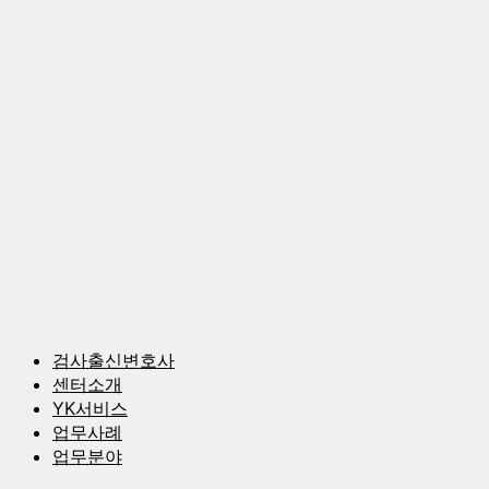
검사출신변호사
센터소개
YK서비스
업무사례
업무분야